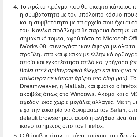
Το πρώτο πράγμα που θα σκεφτεί κάποιος πρι
η συμβατότητα με τον υπόλοιπο κόσμο που έ
και η συμβατότητα με τα αρχεία που έχει αυτ
του. Κανένα πρόβλημα δε παρουσιάστηκε και
σημαντικό τομέα, αφού τόσο το Microsoft Off
iWorks 08, συνεργάστηκαν άψογα με όλα τα 
προβλήματα και φυσικά με ελληνικό ορθογρα
οποίο και εγκατέστησα απλά και γρήγορα
(στ
βάλει ποτέ ορθογραφικό έλεγχο και ίσως να το
παλιότερα σε κάποια άρθρα στο blog μου)
. T
Dreamweaver, η MatLab, και φυσικά ο firefox 
ακριβώς όπως στα Windows. Ακόμα και ο M
σχεδόν ίδιος χωρίς μεγάλες αλλαγές. Με τη
είχα την ευκαιρία να δοκιμάσω τον Safari, όπο
default browser μου, αφού η αλήθεια είναι ότ
ικανοποιημένος από τον Firefox.
Ο θόρυβος ήταν το μόνο πράγμα που δεν είχα