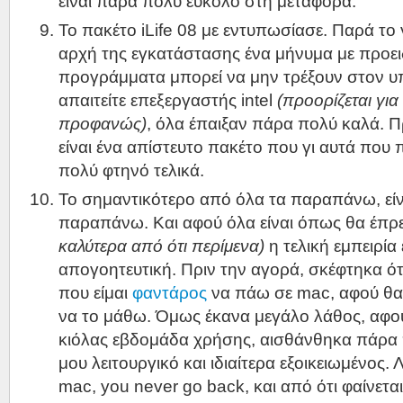
είναι πάρα πολύ εύκολο στη μεταφορά.
Το πακέτο iLife 08 με εντυπωσίασε. Παρά το 
αρχή της εγκατάστασης ένα μήνυμα με προει
προγράμματα μπορεί να μην τρέξουν στον υ
απαιτείτε επεξεργαστής intel
(προορίζεται για
προφανώς)
, όλα έπαιξαν πάρα πολύ καλά. Πρ
είναι ένα απίστευτο πακέτο που γι αυτά που 
πολύ φτηνό τελικά.
Το σημαντικότερο από όλα τα παραπάνω, εί
παραπάνω. Και αφού όλα είναι όπως θα έπ
καλύτερα από ότι περίμενα)
η τελική εμπειρία
απογοητευτική. Πριν την αγορά, σκέφτηκα ότι
που είμαι
φαντάρος
να πάω σε mac, αφού θα
να το μάθω. Όμως έκανα μεγάλο λάθος, αφο
κιόλας εβδομάδα χρήσης, αισθάνθηκα πάρα 
μου λειτουργικό και ιδιαίτερα εξοικειωμένος.
mac, you never go back, και από ότι φαίνεται 