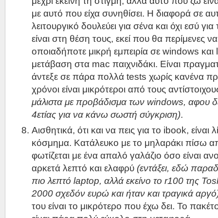
μέχρι εκείνη τη στιγμή, αλλά αυτό που ζω είν
με αυτό που είχα συνηθίσει. Η διαφορά σε αυτό
λειτουργικό δουλεύει για σένα και όχι εσύ για
είναι στη θέση τους, εκεί που θα περίμενες να 
οποιαδήποτε μικρή εμπειρία σε windows και l
μετάβαση στα mac παιχνιδάκι. Είναι πραγματ
άντεξε σε πάρα πολλά tests χωρίς κανένα πρ
χρόνοι είναι μικρότεροι από τους αντίστοιχο
μάλιστα με προβάδισμα των windows, αφου δ
4ετίας για να κάνω σωστή σύγκριση)
.
Αισθητικά, ότι και να πεις για το ibook, είναι 
κόσμημα. Κατάλευκο με το μηλαράκι πίσω α
φωτίζεται με ένα απαλό γαλάζιο όσο είναι αν
αρκετά λεπτό και ελαφρύ
(εντάξει, εδώ παραδέ
πιο λεπτό laptop, αλλά εκείνο το r100 της Tos
2000 σχεδόν ευρώ και ήταν και τραγικά αργό
του είναι το μικρότερο που έχω δει. Το πακέ