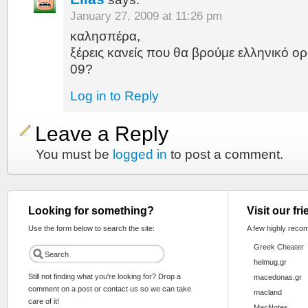
January 27, 2009 at 11:26 pm
καλησπέρα,
ξέρεις κανείς που θα βρούμε ελληνικό ο
09?
Log in to Reply
Leave a Reply
You must be
logged in
to post a comment.
Looking for something?
Visit our fr
Use the form below to search the site:
A few highly reco
Greek Cheater
helmug.gr
Still not finding what you're looking for? Drop a
macedonas.gr
comment on a post or contact us so we can take
macland
care of it!
MacNotes