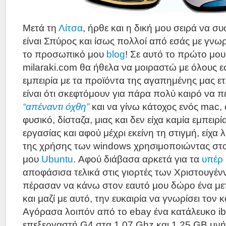
Μετά τη
Λίτσα
, ήρθε και η δική μου σειρά να 
είναι Σπύρος και ίσως πολλοί από εσάς με γνω
το προσωπικό μου
blog
! Σε αυτό το πρώτο μο
milaraki.com θα ήθελα να μοιραστώ με όλους ε
εμπειρία με τα προϊόντα της αγαπημένης μας ετ
είναι ότι σκεφτόμουν για πάρα πολύ καιρό να 
“απέναντι όχθη”
και να γίνω κάτοχος ενός mac,
φυσικό, δίσταζα, μιας και δεν είχα καμία εμπειρ
εργασίας και αφού μέχρι εκείνη τη στιγμή, είχα λ
της χρήσης των windows χρησιμοποιώντας στ
μου
Ubuntu
. Αφού διάβασα αρκετά για τα
υπέρ
αποφάσισα τελικά στις γιορτές των Χριστουγέ
πέρασαν να κάνω στον εαυτό μου δώρο ένα μετ
και μαζί με αυτό, την ευκαιρία να γνωρίσει τον
Αγόρασα λοιπόν από το ebay ένα κατάλευκο ib
επεξεργαστή G4 στα 1,07 Ghz και 1,25 GB μνή