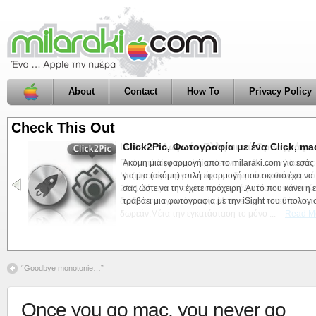
About
Contact
How To
Privacy Policy
Check This Out
Click2Pic, Φωτογραφία με ένα Click, ma
Ακόμη μια εφαρμογή από το milaraki.com για εσάς
για μια (ακόμη) απλή εφαρμογή που σκοπό έχει να 
σας ώστε να την έχετε πρόχειρη .Αυτό που κάνει η 
τραβάει μια φωτογραφία με την iSight του υπολογιστ
“Goodbye monotonie…”
Once you go mac, you never go