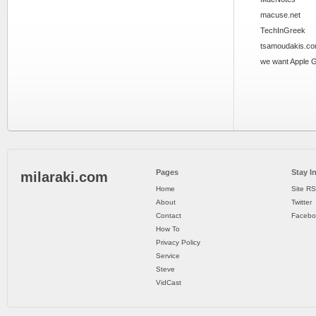
macuse.net
TechInGreek
tsamoudakis.c
we want Apple 
Pages
Stay I
milaraki.com
Home
Site R
About
Twitter
Contact
Facebo
How To
Privacy Policy
Service
Steve
VidCast