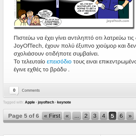
Πιστεύω να έχει γίνει αντιληπτό οτι λατρεύω τις
JoyOfTech, έχουν πολύ έξυπνο χιούμορ και δεν
σχολιάσουν οτιδήποτε συμβαίνει.
Το τελευταίο
επεισόδιο
τους ειναι επικεντρωμέν
έγινε εχθές το βράδυ .
0
Comments
Tagged with:
Apple
•
joyoftech
•
keynote
Page 5 of 6
« First
«
...
2
3
4
5
6
»