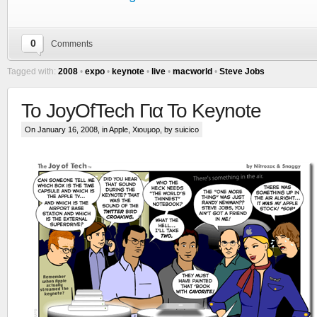
0
Comments
Tagged with:
2008
•
expo
•
keynote
•
live
•
macworld
•
Steve Jobs
To JoyOfTech Για Το Keynote
On January 16, 2008, in
Apple
,
Χιουμορ
, by suicico