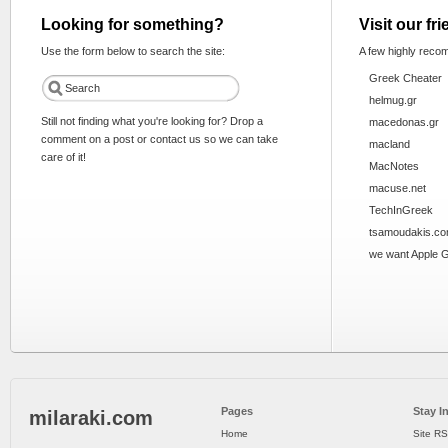
Looking for something?
Visit our fr
Use the form below to search the site:
A few highly reco
Greek Cheater
helmug.gr
Still not finding what you're looking for? Drop a
macedonas.gr
comment on a post or contact us so we can take
macland
care of it!
MacNotes
macuse.net
TechInGreek
tsamoudakis.c
we want Apple 
Pages
Stay I
milaraki.com
Home
Site R