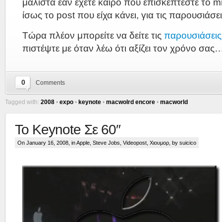
μάλιστα εάν έχετε καιρό που επισκέπτεστε το m
ίσως το post που είχα κάνει, για τις παρουσιάσε
Tώρα πλέον μπορείτε να δείτε τις
παρουσιάσεις
πιστέψτε με όταν λέω ότι αξίζει τον χρόνο σας
0
Comments
Tagged with:
2008
•
expo
•
keynote
•
macwolrd encore
•
macworld
To Keynote Σε 60″
On January 16, 2008, in
Apple
,
Steve Jobs
,
Videopost
,
Χιουμορ
, by suicico