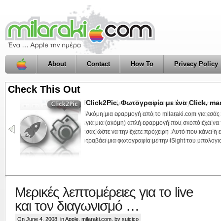
About
Contact
How To
Privacy Policy
Check This Out
Finder Sidebar Toggle, made by milarak
Ένα ακόμη αρκετά απλό app φτιαγμένο με τα χεράκι
automator) που μπορεί να σας βολέψει .Κατεβάζετε
την βάζετε όπως δείχνει η εικόνα πιο πάνω στον Fi
κάνετε κλικ στην εφαρμογή θα γίνεται απόκρυψη ή εμ
Μερικές λεπτομέρειες για το live
και τον διαγωνισμό …
On June 4, 2008, in
Apple
,
milaraki.com
, by suicico