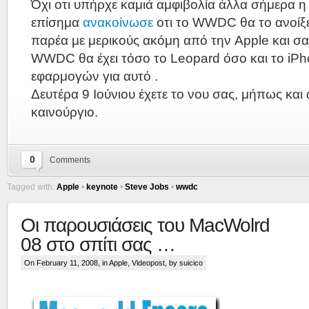
Όχι οτι υπήρχε καμιά αμφιβολία άλλα σήμερα η
επίσημα
ανακοίνωσε
οτι το WWDC θα το ανοίξε
παρέα με μερικούς ακόμη από την Apple και σα
WWDC θα έχει τόσο το Leopard όσο και το iPh
εφαρμογών για αυτό .
Δευτέρα 9 Ιούνιου έχετε το νου σας, μήπως και 
καινούργιο.
0
Comments
Tagged with:
Apple
•
keynote
•
Steve Jobs
•
wwdc
Οι παρουσιάσεις του MacWolrd
08 στο σπίτι σας …
On February 11, 2008, in
Apple
,
Videopost
, by suicico