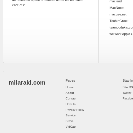
macland
care of it!
MacNotes
macuse.net
TechInGreek
tsamoudakis.c
we want Apple 
Pages
Stay I
milaraki.com
Home
Site R
About
Twitter
Contact
Facebo
How To
Privacy Policy
Service
Steve
VidCast