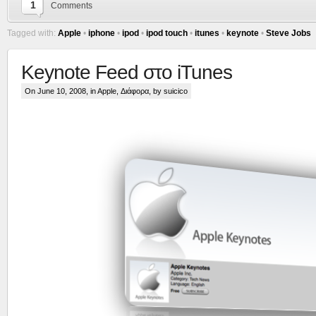
1
Comments
Tagged with:
Apple
•
iphone
•
ipod
•
ipod touch
•
itunes
•
keynote
•
Steve Jobs
Keynote Feed στο iTunes
On June 10, 2008, in
Apple
,
Διάφορα
, by suicico