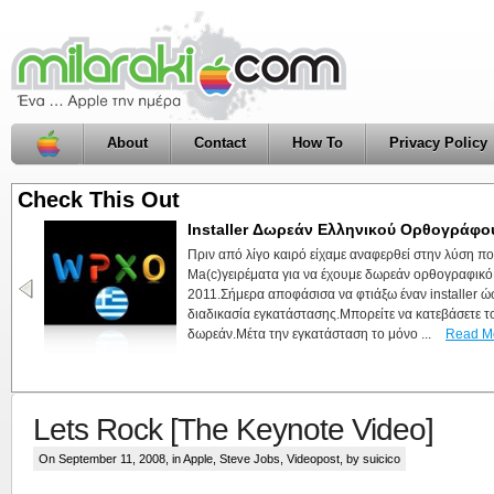
About
Contact
How To
Privacy Policy
Check This Out
Click2Pic, Φωτογραφία με ένα Click, ma
Ακόμη μια εφαρμογή από το milaraki.com για εσάς
για μια (ακόμη) απλή εφαρμογή που σκοπό έχει να 
σας ώστε να την έχετε πρόχειρη .Αυτό που κάνει η 
τραβάει μια φωτογραφία με την iSight του υπολογιστ
Lets Rock [The Keynote Video]
On September 11, 2008, in
Apple
,
Steve Jobs
,
Videopost
, by suicico