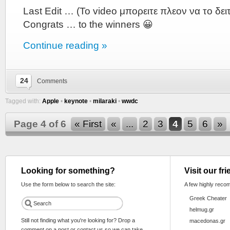
Last Edit … (To video μπορειτε πλεον να το δειτ
Congrats … to the winners 😀
Continue reading »
24
Comments
Tagged with:
Apple
•
keynote
•
milaraki
•
wwdc
Page 4 of 6
« First
«
...
2
3
4
5
6
»
Looking for something?
Visit our fr
Use the form below to search the site:
A few highly reco
Greek Cheater
helmug.gr
Still not finding what you're looking for? Drop a
macedonas.gr
comment on a post or contact us so we can take