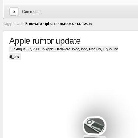
2
Comments
Tagged with:
Freeware
•
iphone
•
macosx
•
software
Apple rumor update
On August 27, 2008, in
Apple
,
Hardware
,
iMac
,
ipod
,
Mac Os
,
Φήμες
, by
dj_aris