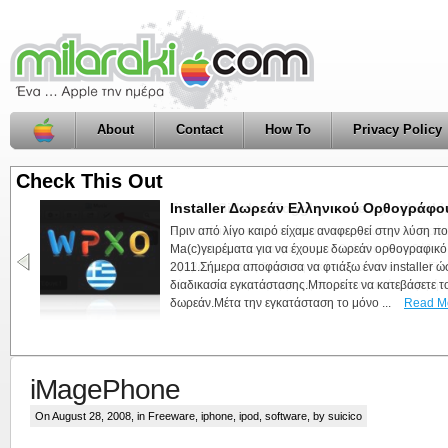
About
Contact
How To
Privacy Policy
Check This Out
Finder Sidebar Toggle, made by milarak
Ένα ακόμη αρκετά απλό app φτιαγμένο με τα χεράκι
automator) που μπορεί να σας βολέψει .Κατεβάζετε
την βάζετε όπως δείχνει η εικόνα πιο πάνω στον Fi
κάνετε κλικ στην εφαρμογή θα γίνεται απόκρυψη ή εμ
iMagePhone
On August 28, 2008, in
Freeware
,
iphone
,
ipod
,
software
, by suicico