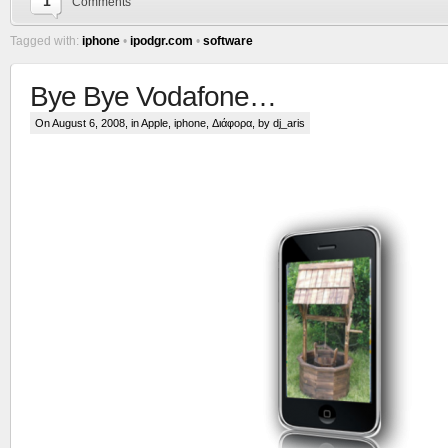
1
Comments
Tagged with:
iphone
•
ipodgr.com
•
software
Bye Bye Vodafone…
On August 6, 2008, in
Apple
,
iphone
,
Διάφορα
, by dj_aris