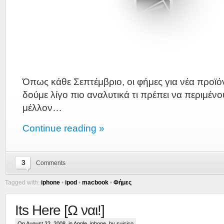
Όπως κάθε Σεπτέμβριο, οι φήμες για νέα προϊό
δούμε λίγο πιο αναλυτικά τι πρέπει να περιμέν
μέλλον…
Continue reading »
3
Comments
Tagged with:
iphone
•
ipod
•
macbook
•
Φήμες
Its Here [Ω ναι!]
On August 22, 2008, in
Apple
,
iphone
, by suicico