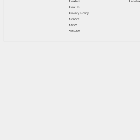
Contact
Facebo
How To
Privacy Policy
Service
Steve
VidCast