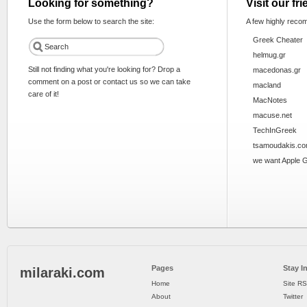
Looking for something?
Visit our fr
Use the form below to search the site:
A few highly reco
Greek Cheater
helmug.gr
Still not finding what you're looking for? Drop a
macedonas.gr
comment on a post or contact us so we can take
macland
care of it!
MacNotes
macuse.net
TechInGreek
tsamoudakis.c
we want Apple 
Pages
Stay I
milaraki.com
Home
Site R
About
Twitter