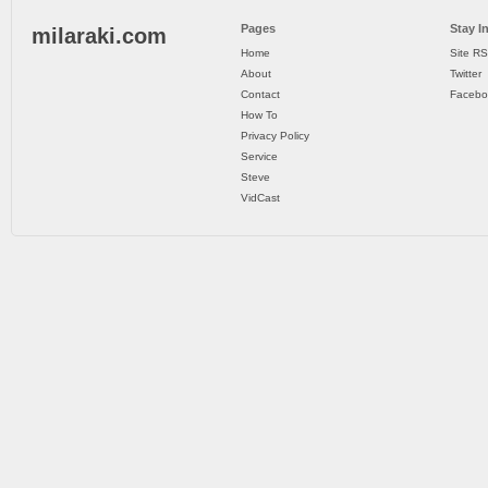
Pages
Stay I
milaraki.com
Home
Site R
About
Twitter
Contact
Facebo
How To
Privacy Policy
Service
Steve
VidCast