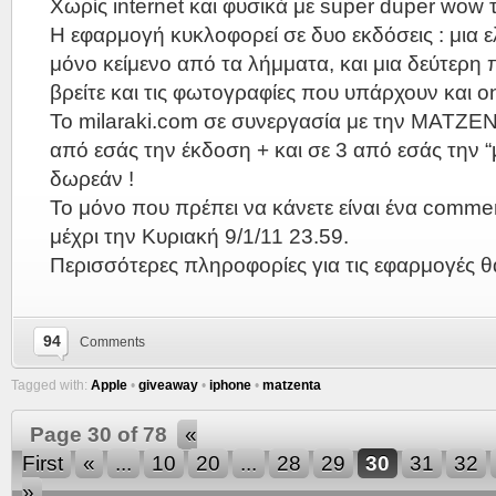
Χωρίς internet και φυσικά με super duper wow 
Η εφαρμογή κυκλοφορεί σε δυο εκδόσεις : μια ε
μόνο κείμενο από τα λήμματα, και μια δεύτερη 
βρείτε και τις φωτογραφίες που υπάρχουν και on
Το milaraki.com σε συνεργασία με την ΜΑΤΖΕ
από εσάς την έκδοση + και σε 3 από εσάς την “
δωρεάν !
Το μόνο που πρέπει να κάνετε είναι ένα commen
μέχρι την Κυριακή 9/1/11 23.59.
Περισσότερες πληροφορίες για τις εφαρμογές θ
94
Comments
Tagged with:
Apple
•
giveaway
•
iphone
•
matzenta
Page 30 of 78
«
First
«
...
10
20
...
28
29
30
31
32
»