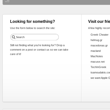
Looking for something?
Visit our fr
Use the form below to search the site:
A few highly reco
Greek Cheater
helmug.gr
Still not finding what you're looking for? Drop a
macedonas.gr
comment on a post or contact us so we can take
macland
care of it!
MacNotes
macuse.net
TechInGreek
tsamoudakis.c
we want Apple 