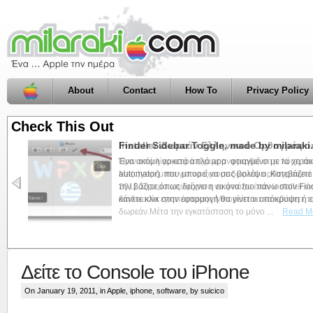
About
Contact
How To
Privacy Policy
Check This Out
Finder Sidebar Toggle, made by milarak
Ένα ακόμη αρκετά απλό app φτιαγμένο με τα χεράκι
automator) που μπορεί να σας βολέψει .Κατεβάζετε
την βάζετε όπως δείχνει η εικόνα πιο πάνω στον Fi
κάνετε κλικ στην εφαρμογή θα γίνεται απόκρυψη ή εμ
Δείτε το Console του iPhone
On January 19, 2011, in
Apple
,
iphone
,
software
, by suicico