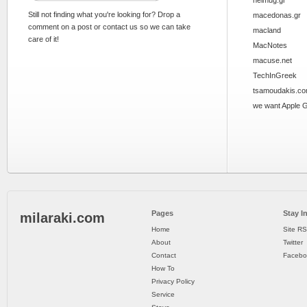
helmug.gr
Still not finding what you're looking for? Drop a
macedonas.gr
comment on a post or contact us so we can take
macland
care of it!
MacNotes
macuse.net
TechInGreek
tsamoudakis.c
we want Apple 
Pages
Stay I
milaraki.com
Home
Site R
About
Twitter
Contact
Facebo
How To
Privacy Policy
Service