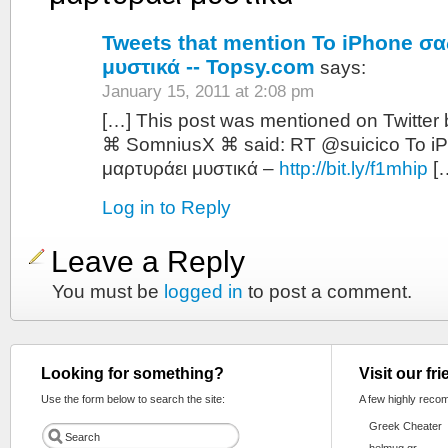
Tweets that mention Το iPhone σα
μυστικά -- Topsy.com
says:
January 15, 2011 at 2:08 pm
[…] This post was mentioned on Twitte
⌘ SomniusX ⌘ said: RT @suicico Το i
μαρτυράει μυστικά –
http://bit.ly/f1mhip
[
Log in to Reply
Leave a Reply
You must be
logged in
to post a comment.
Looking for something?
Visit our fr
Use the form below to search the site:
A few highly reco
Greek Cheater