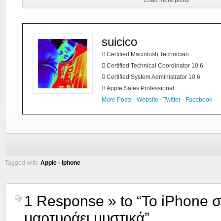
Load more posts
suicico
 Certified Macintosh Technician
 Certified Technical Coordinator 10.6
 Certified System Administrator 10.6
 Apple Sales Professional
More Posts
-
Website
-
Twitter
-
Facebook
Tagged with:
Apple
•
iphone
1 Response » to “Το iPhone 
μαρτυράει μυστικά”