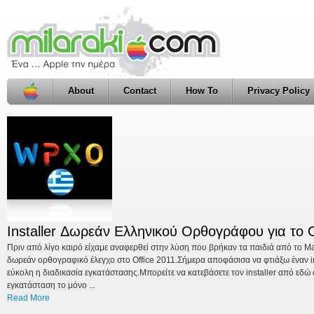
About
Contact
How To
Privacy Policy
Check This Out
Installer Δωρεάν Ελληνικού Ορθογράφου για το O
Γράψε δίσκους NTFS χωρίς κανένα Software στο
Πριν από λίγο καιρό είχαμε αναφερθεί στην λύση που βρήκαν τα παιδιά από το Ma
Είναι ίσως ένα από τα πιο συνηθισμένα "προβλήματα" : δεν μπορώ να γράψω στον
δωρεάν ορθογραφικό έλεγχο στο Office 2011.Σήμερα αποφάσισα να φτιάξω έναν ins
Σχεδόν πάντα η απάντηση βρίσκεται στο NTFS . Ο δίσκος που έχουμε (ο εξωτερικός
εύκολη η διαδικασία εγκατάστασης.Μπορείτε να κατεβάσετε τον installer από εδ
Mac δεν μπορεί να γράψει απάνω του .Εάν έχετε το κάποιο παλαιότερο λειτουργικό
εγκατάσταση το μόνο ...
Read More
Read More