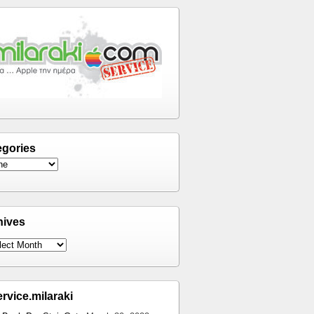
egories
hives
ervice.milaraki