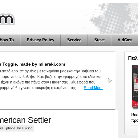
How To
Privacy Policy
Service
Steve
VidCast
Παλ
ade by milaraki.com
 και τίποτα.Ένα μικρό app φτιαγμένο με το Automator .Αυτό που
εκάρει εάν στο σύστημα μας είναι ορατά τα κρυφά αρχεία και να
ταση αυτή .Δηλαδή εάν δεν είναι ορατά, τα εμφανίζει . Εάν είναι
ζει :)Μπορείτε να κατεβάσετε την εφαρμογή ...
Read More
Roa
erican Settler
προ
es
,
iphone
, by suicico