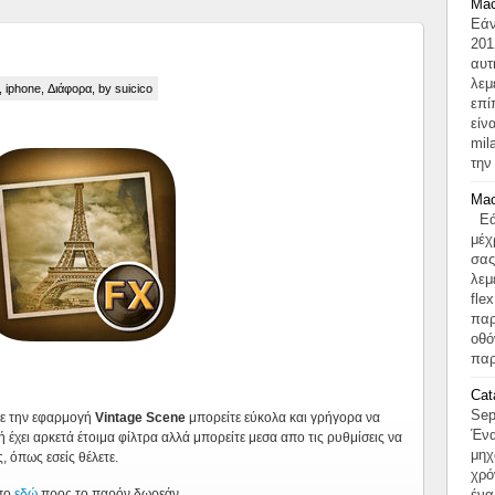
Mac
Εάν
201
αυτ
λεμ
,
iphone
,
Διάφορα
, by suicico
επί
είν
mil
την
Mac
Εάν
μέχ
σας
λεμ
fle
παρ
οθό
παρ
Cat
Sep
με την εφαρμογή
Vintage Scene
μπορείτε εύκολα και γρήγορα να
Ένα
ή έχει αρκετά έτοιμα φίλτρα αλλά μπορείτε μεσα απο τις ρυθμίσεις να
μηχ
, όπως εσείς θέλετε.
χρό
απο
εδώ
προς το παρόν δωρεάν.
ένα