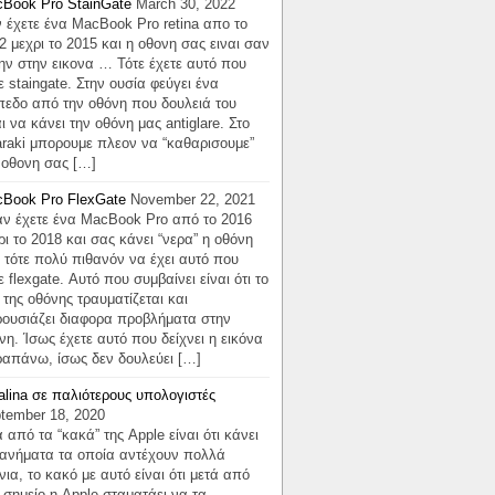
Book Pro StainGate
March 30, 2022
 έχετε ένα MacBook Pro retina απο το
2 μεχρι το 2015 και η οθονη σας ειναι σαν
ην στην εικονα … Τότε έχετε αυτό που
ε staingate. Στην ουσία φεύγει ένα
πεδο από την οθόνη που δουλειά του
αι να κάνει την οθόνη μας antiglare. Στο
araki μπορουμε πλεον να “καθαρισουμε”
 οθονη σας […]
Book Pro FlexGate
November 22, 2021
 έχετε ένα MacBook Pro από το 2016
ρι το 2018 και σας κάνει “νερα” η οθόνη
 τότε πολύ πιθανόν να έχει αυτό που
ε flexgate. Αυτό που συμβαίνει είναι ότι το
x της οθόνης τραυματίζεται και
ουσιάζει διαφορα προβλήματα στην
νη. Ίσως έχετε αυτό που δείχνει η εικόνα
απάνω, ίσως δεν δουλεύει […]
alina σε παλιότερους υπολογιστές
tember 18, 2020
 από τα “κακά” της Apple είναι ότι κάνει
ανήματα τα οποία αντέχουν πολλά
νια, το κακό με αυτό είναι ότι μετά από
 σημείο η Apple σταματάει να τα