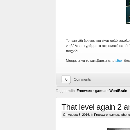
Το παιχνίδι ξεκινάει και είναι πολύ εύκ
να βάλεις τα γράμματα στη σωστή σειρά. 
παιχνίδι…
Μπορείτε να το κατεβάσετε απο
εδω
, δω
0
Comments
Tagged with:
Freeware
•
games
•
WordBrain
That level again 2 a
On August 3, 2016, in
Freeware
,
games
,
iphone