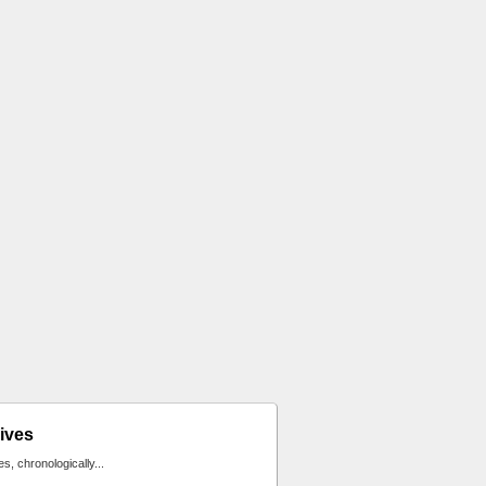
ives
ies, chronologically...