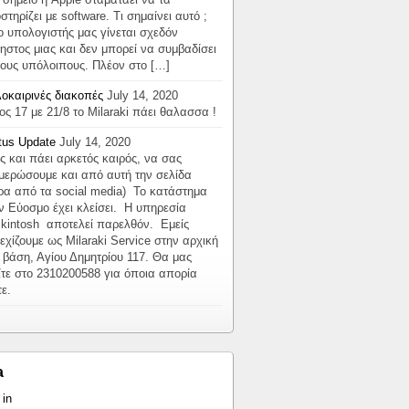
στηρίζει με software. Τι σημαίνει αυτό ;
 ο υπολογιστής μας γίνεται σχεδόν
ηστος μιας και δεν μπορεί να συμβαδίσει
τους υπόλοιπους. Πλέον στο […]
οκαιρινές διακοπές
July 14, 2020
ος 17 με 21/8 το Milaraki πάει θαλασσα !
tus Update
July 14, 2020
ς και πάει αρκετός καιρός, να σας
μερώσουμε και από αυτή την σελίδα
ρα από τα social media) Το κατάστημα
ν Εύοσμο έχει κλείσει. Η υπηρεσία
kintosh αποτελεί παρελθόν. Εμείς
εχίζουμε ως Milaraki Service στην αρχική
 βάση, Αγίου Δημητρίου 117. Θα μας
ίτε στο 2310200588 για όποια απορία
τε.
a
 in