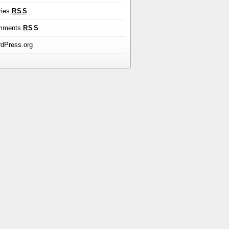
ries
RSS
mments
RSS
dPress.org