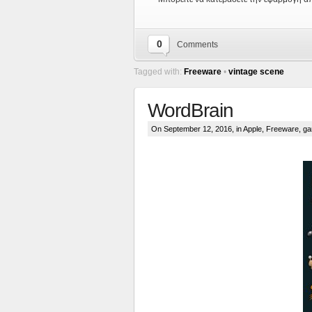
0
Comments
Tagged with:
Freeware
•
vintage scene
WordBrain
On September 12, 2016, in
Apple
,
Freeware
,
g