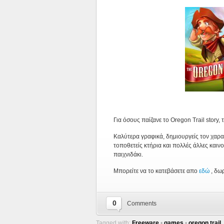
Για όσους παίζανε το Oregon Trail story, 
Καλύτερα γραφικά, δημιουργείς τον χαρα
τοποθετείς κτήρια και πολλές άλλες καινο
παιχνιδάκι.
Μπορείτε να το κατεβάσετε απο
εδώ
, δω
0
Comments
Tagged with:
Freeware
•
games
•
oregon trail