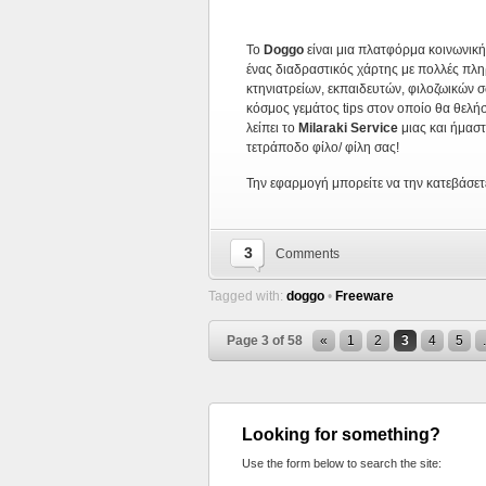
Το
Doggo
είναι μια πλατφόρμα κοινωνική
ένας διαδραστικός χάρτης με πολλές πλη
κτηνιατρείων, εκπαιδευτών, φιλοζωικών σ
κόσμος γεμάτος tips στον οποίο θα θελή
λείπει το
Milaraki Service
μιας και ήμαστ
τετράποδο φίλο/ φίλη σας!
Την εφαρμογή μπορείτε να την κατεβάσε
3
Comments
Tagged with:
doggo
•
Freeware
Page 3 of 58
«
1
2
3
4
5
.
Looking for something?
Use the form below to search the site: