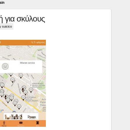
ain
 για σκύλους
y suicico