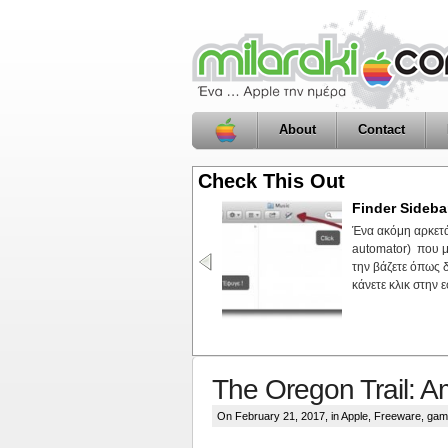
About
Contact
Check This Out
HideUnhide, m
Εντάξει δεν είναι
κάνει είναι να τσ
αλλάξει την κατάσ
ορατά, τα εξαφανί
The Oregon Trail: Am
On February 21, 2017, in
Apple
,
Freeware
,
gam