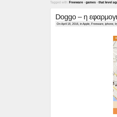
Tagged with:
Freeware
•
games
•
that level ag
Doggo – η εφαρμογή
On April 18, 2016, in
Apple
,
Freeware
,
iphone
, b