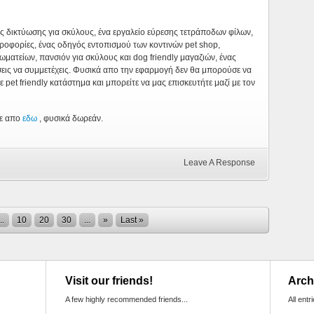
ς δικτύωσης για σκύλους, ένα εργαλείο εύρεσης τετράποδων φίλων,
ροφορίες, ένας οδηγός εντοπισμού των κοντινών pet shop,
ωματείων, πανσιόν για σκύλους και dog friendly μαγαζιών, ένας
σεις να συμμετέχεις. Φυσικά απο την εφαρμογή δεν θα μπορούσε να
ε pet friendly κατάστημα και μπορείτε να μας επισκευτήτε μαζί με τον
τε απο
εδω
, φυσικά δωρεάν.
Leave A Response
..
10
20
30
...
»
Last »
Visit our friends!
Arch
A few highly recommended friends...
All entr