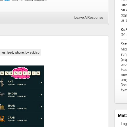
υπο
ότι
άχρ
Leave A Response
με 
Καλ
Φέτ
Sta
Μια
ames
,
ipad
,
iphone
, by suicico
ενη
(πέ
στο
Hac
συν
μας
βρε
έχε
Met
Log