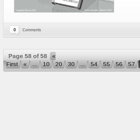
0
Comments
Page 58 of 58
«
First
«
...
10
20
30
...
54
55
56
57