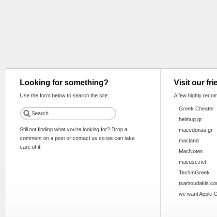
Looking for something?
Visit our fr
Use the form below to search the site:
A few highly reco
Greek Cheater
helmug.gr
Still not finding what you're looking for? Drop a
macedonas.gr
comment on a post or contact us so we can take
macland
care of it!
MacNotes
macuse.net
TechInGreek
tsamoudakis.c
we want Apple 