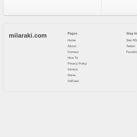
Pages
Stay I
milaraki.com
Home
Site R
About
Twitter
Contact
Facebo
How To
Privacy Policy
Service
Steve
VidCast