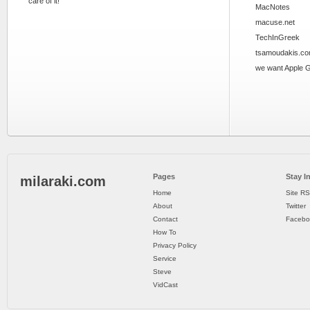
care of it!
MacNotes
macuse.net
TechInGreek
tsamoudakis.c
we want Apple 
Pages
Stay I
milaraki.com
Home
Site R
About
Twitter
Contact
Facebo
How To
Privacy Policy
Service
Steve
VidCast