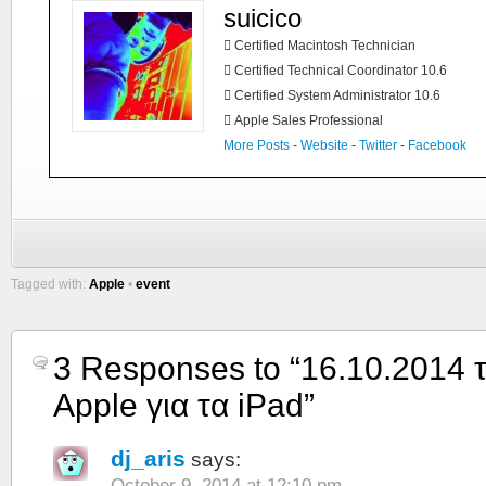
suicico
 Certified Macintosh Technician
 Certified Technical Coordinator 10.6
 Certified System Administrator 10.6
 Apple Sales Professional
More Posts
-
Website
-
Twitter
-
Facebook
Tagged with:
Apple
•
event
3 Responses to “16.10.2014 τ
Apple για τα iPad”
dj_aris
says:
October 9, 2014 at 12:10 pm