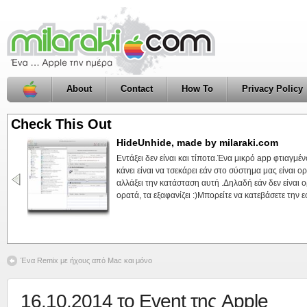
About
Contact
How To
Privacy Policy
Check This Out
HideUnhide, made by milaraki.com
Installer Δωρεάν Ελληνικού Ορθογράφου 
Εντάξει δεν είναι και τίποτα.Ένα μικρό app φτιαγμέ
Πριν από λίγο καιρό είχαμε αναφερθεί στην λύση π
κάνει είναι να τσεκάρει εάν στο σύστημα μας είναι ο
Ma(c)γειρέματα για να έχουμε δωρεάν ορθογραφικό 
αλλάξει την κατάσταση αυτή .Δηλαδή εάν δεν είναι ορ
2011.Σήμερα αποφάσισα να φτιάξω έναν installer ώσ
ορατά, τα εξαφανίζει :)Μπορείτε να κατεβάσετε την ε
διαδικασία εγκατάστασης.Μπορείτε να κατεβάσετε το
δωρεάν.Μέτα την εγκατάσταση το μόνο ...
Read M
Ένα Remix με ήχους από Mac και μόνο
16.10.2014 το Event της Apple