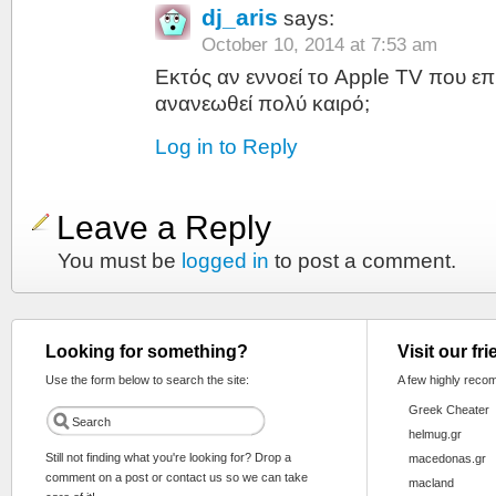
dj_aris
says:
October 10, 2014 at 7:53 am
Εκτός αν εννοεί το Apple TV που επί
ανανεωθεί πολύ καιρό;
Log in to Reply
Leave a Reply
You must be
logged in
to post a comment.
Looking for something?
Visit our fr
Use the form below to search the site:
A few highly reco
Greek Cheater
helmug.gr
Still not finding what you're looking for? Drop a
macedonas.gr
comment on a post or contact us so we can take
macland