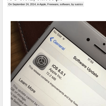
On September 24, 2014, in
Apple
,
Freeware
,
software
, by suicico