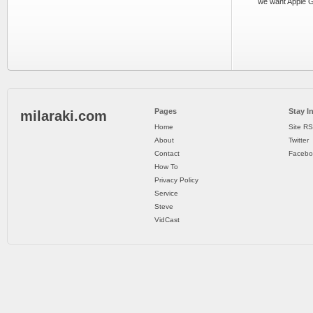
we want Apple 
Pages
Stay I
milaraki.com
Home
Site R
About
Twitter
Contact
Facebo
How To
Privacy Policy
Service
Steve
VidCast