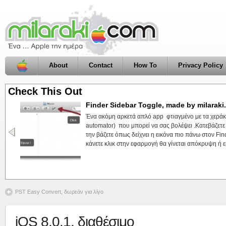
About
Contact
How To
Privacy Policy
Check This Out
Finder Sidebar Toggle, made by milarak
Click2Pic, Φωτογραφία με ένα Click, ma
Ένα ακόμη αρκετά απλό app φτιαγμένο με τα χεράκι
Ακόμη μια εφαρμογή από το milaraki.com για εσάς
automator) που μπορεί να σας βολέψει .Κατεβάζετε
για μια (ακόμη) απλή εφαρμογή που σκοπό έχει να 
την βάζετε όπως δείχνει η εικόνα πιο πάνω στον Fi
σας ώστε να την έχετε πρόχειρη .Αυτό που κάνει η 
κάνετε κλικ στην εφαρμογή θα γίνεται απόκρυψη ή εμ
τραβάει μια φωτογραφία με την iSight του υπολογιστ
PST Easy Convert, δωρεάν για λίγο
iOS 8.0.1, διαθέσιμο