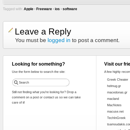
Tagged with:
Apple
•
Freeware
•
ios
•
software
Leave a Reply
You must be
logged in
to post a comment.
Looking for something?
Visit our fr
Use the form below to search the site:
A few highly reco
Greek Cheater
helmug.gr
Still not finding what you're looking for? Drop a
macedonas.gr
comment on a post or contact us so we can take
macland
care of it!
MacNotes
macuse.net
TechInGreek
tsamoudakis.c