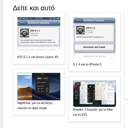
Δείτε και αυτό
iOS 6.1.1 για όσους έχουν 4S
6.1.4 για το iPhone 5
NightOwl, για να αλλάζεις
εύκολο το dark mode
Reeder 3 δωρεάν για το Mac
και το iOS