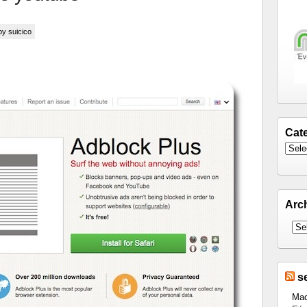
 by suicico
Cat
Arc
s
Mac