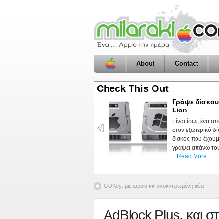
About
Contact
Check This Out
Η Ελληνική Apple κοινότητα
Γράψε δίσκου
Lion
Πριν από πολλά χρόνια είχα κάνει ένα pos
Είναι ίσως ένα α
τοπίο έχει αλλάξει κατά πολύ, άλλα έκλει
στον εξωτερικό δ
εμφάνιση τους .Ας δούμε λοιπόν την κατά
δίσκος που έχουμε
γύρω από την Apple. AppleForumPortal/F
γράψει απάνω του 
Read More
GOKey: μια ωραία και ολοκληρωμένη ιδέα
AdBlock Plus, και σ