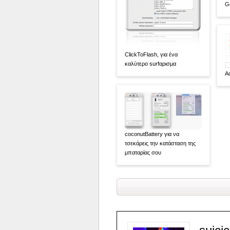
G
ClickToFlash, για ένα
καλύτερο surfαρισμα
A
coconutBattery για να
τσεκάρεις την κατάσταση της
μπαταρίας σου