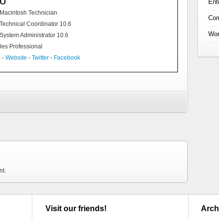
co
Ent
d Macintosh Technician
Co
 Technical Coordinator 10.6
Wor
 System Administrator 10.6
les Professional
s
-
Website
-
Twitter
-
Facebook
nt.
Visit our friends!
Arch