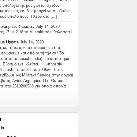
 ο υπολογιστής μας γίνεται σχεδόν
ηστος μιας και δεν μπορεί να συμβαδίσει
τους υπόλοιπους. Πλέον στο […]
οκαιρινές διακοπές
July 14, 2020
ος 17 με 21/8 το Milaraki πάει θαλασσα !
tus Update
July 14, 2020
ς και πάει αρκετός καιρός, να σας
μερώσουμε και από αυτή την σελίδα
ρα από τα social media) Το κατάστημα
ν Εύοσμο έχει κλείσει. Η υπηρεσία
kintosh αποτελεί παρελθόν. Εμείς
εχίζουμε ως Milaraki Service στην αρχική
 βάση, Αγίου Δημητρίου 117. Θα μας
ίτε στο 2310200588 για όποια απορία
τε.
a
 in