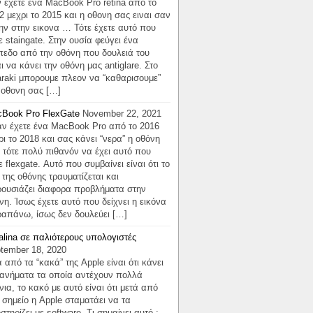
 έχετε ένα MacBook Pro retina απο το
2 μεχρι το 2015 και η οθονη σας ειναι σαν
ην στην εικονα … Τότε έχετε αυτό που
ε staingate. Στην ουσία φεύγει ένα
πεδο από την οθόνη που δουλειά του
αι να κάνει την οθόνη μας antiglare. Στο
araki μπορουμε πλεον να “καθαρισουμε”
 οθονη σας […]
Book Pro FlexGate
November 22, 2021
 έχετε ένα MacBook Pro από το 2016
ρι το 2018 και σας κάνει “νερα” η οθόνη
 τότε πολύ πιθανόν να έχει αυτό που
ε flexgate. Αυτό που συμβαίνει είναι ότι το
x της οθόνης τραυματίζεται και
ουσιάζει διαφορα προβλήματα στην
νη. Ίσως έχετε αυτό που δείχνει η εικόνα
απάνω, ίσως δεν δουλεύει […]
alina σε παλιότερους υπολογιστές
tember 18, 2020
 από τα “κακά” της Apple είναι ότι κάνει
ανήματα τα οποία αντέχουν πολλά
νια, το κακό με αυτό είναι ότι μετά από
 σημείο η Apple σταματάει να τα
στηρίζει με software. Τι σημαίνει αυτό ;