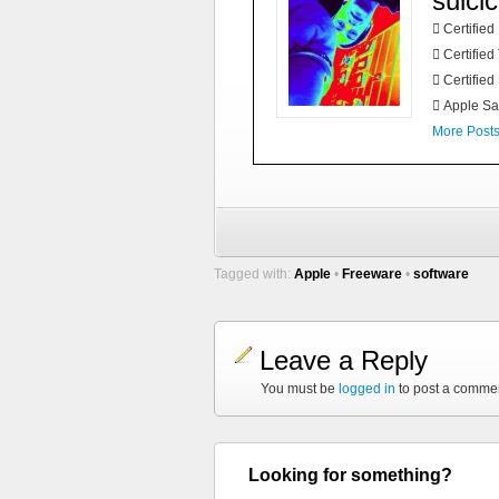
suici
 Certifie
 Certified
 Certified
 Apple Sa
More Post
Tagged with:
Apple
•
Freeware
•
software
Leave a Reply
You must be
logged in
to post a comme
Looking for something?