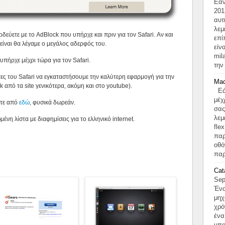
Εάν
201
αυτ
λεμ
δεύετε με το AdBlock που υπήρχε και πριν για τον Safari. Αν και
επί
 είναι θα λέγαμε ο μεγάλος αδερφός του.
είν
mil
υπήρχε μέχρι τώρα για τον Safari.
την
τες του Safari να εγκαταστήσουμε την καλύτερη εφαρμογή για την
Mac
από τα site γενικότερα, ακόμη και στο youtube).
Εάν
μέχ
ετε από
εδώ
, φυσικά δωρεάν.
σας
λεμ
ένη λίστα με διαφημίσεις για το ελληνικό internet.
fle
παρ
οθό
παρ
Cat
Sep
Ένα
μηχ
χρό
ένα
υπο