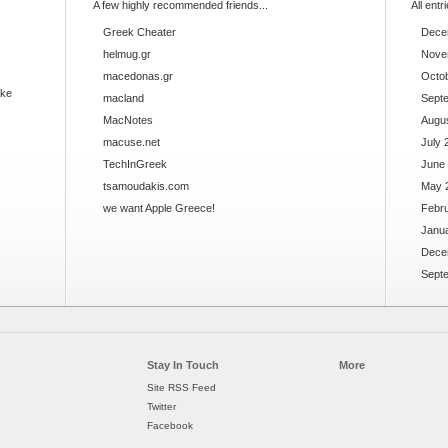
A few highly recommended friends...
All entr
Greek Cheater
Dece
helmug.gr
Nove
macedonas.gr
Octo
ake
macland
Sept
MacNotes
Augu
macuse.net
July 
TechInGreek
June
tsamoudakis.com
May 
we want Apple Greece!
Febr
Janu
Dece
Sept
Stay In Touch
More
Site RSS Feed
Twitter
Facebook