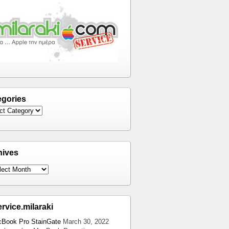
egories
hives
ervice.milaraki
Book Pro StainGate
March 30, 2022