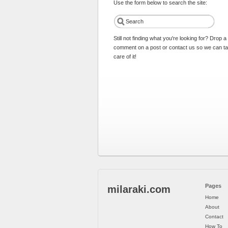
Use the form below to search the site:
Still not finding what you're looking for? Drop a
comment on a post or contact us so we can t
care of it!
Pages
milaraki.com
Home
About
Contact
How To