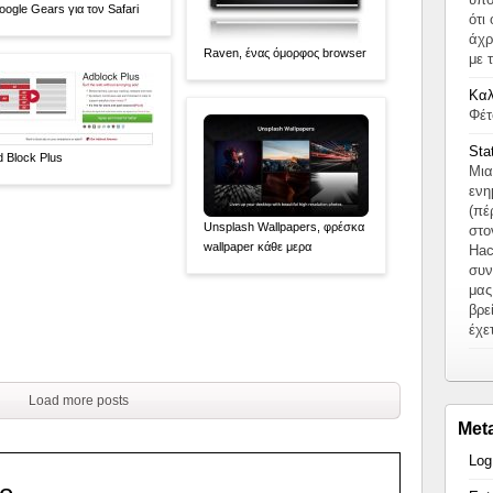
oogle Gears για τον Safari
ότι
άχρ
Raven, ένας όμορφος browser
με 
Καλ
Φέτ
Sta
d Block Plus
Μια
ενη
(πέ
Unsplash Wallpapers, φρέσκα
στο
wallpaper κάθε μερα
Hac
συν
μας
βρε
έχε
Load more posts
Met
Log