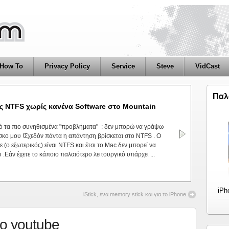
How To
Privacy Policy
Service
Steve
VidCast
Παλ
ς NTFS χωρίς κανένα Software στο Mountain
t με θέμα τα Ελληνικά Apple Sites.Από τότε μέχρι σήμερα το
πό τα πιο συνηθισμένα "προβλήματα" : δεν μπορώ να γράψω
σαν άλλα άλλαξαν και καμπόσα καινούργια site έκαναν την
ίσκο μου !Σχεδόν πάντα η απάντηση βρίσκεται στο NTFS . Ο
σταση σήμερα . ApplαςGreeceBlog/Site με γενικότερα θέματα
 (ο εξωτερικός) είναι NTFS και έτσι το Mac δεν μπορεί να
orum με ...
Read More
.Εάν έχετε το κάποιο παλαιότερο λειτουργικό υπάρχει ...
iPh
iStick, ένα memory stick και για το iPhone
το youtube