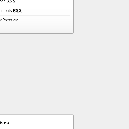
ries
RSS
mments
RSS
dPress.org
ives