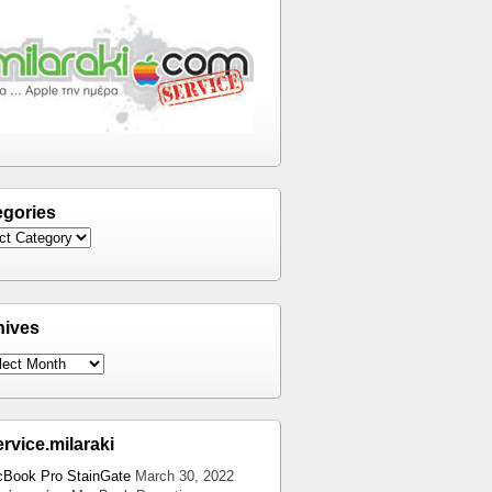
egories
hives
ervice.milaraki
Book Pro StainGate
March 30, 2022