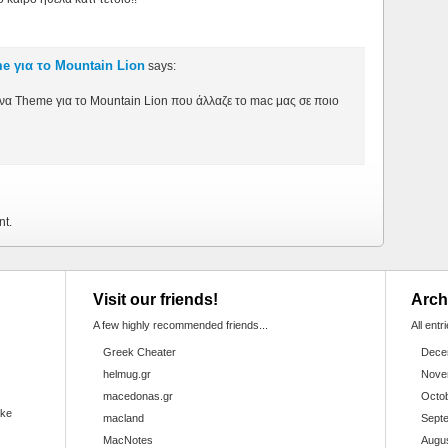
e για το Mountain Lion
says:
 ένα Theme για το Mountain Lion που άλλαζε το mac μας σε ποιο
nt.
Visit our friends!
Arch
A few highly recommended friends...
All entr
Greek Cheater
Dece
helmug.gr
Nove
macedonas.gr
Octo
ake
macland
Sept
MacNotes
Augu