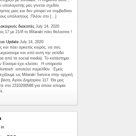
 ο υπολογιστής μας γίνεται σχεδόν
ηστος μιας και δεν μπορεί να συμβαδίσει
τους υπόλοιπους. Πλέον στο […]
οκαιρινές διακοπές
July 14, 2020
ος 17 με 21/8 το Milaraki πάει θαλασσα !
tus Update
July 14, 2020
ς και πάει αρκετός καιρός, να σας
μερώσουμε και από αυτή την σελίδα
ρα από τα social media) Το κατάστημα
ν Εύοσμο έχει κλείσει. Η υπηρεσία
kintosh αποτελεί παρελθόν. Εμείς
εχίζουμε ως Milaraki Service στην αρχική
 βάση, Αγίου Δημητρίου 117. Θα μας
ίτε στο 2310200588 για όποια απορία
τε.
a
 in