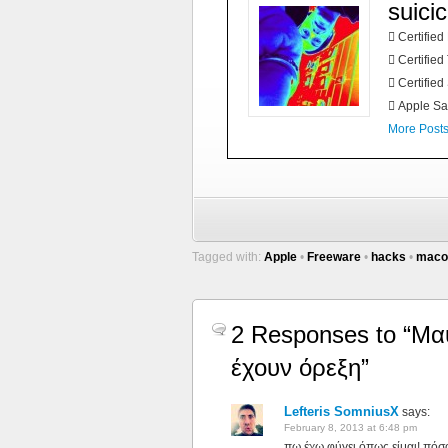
suici
 Certifie
 Certified
 Certified
 Apple Sa
More Post
Tagged with:
Apple
•
Freeware
•
hacks
•
maco
2 Responses to “Μα
έχουν όρεξη”
Lefteris SomniusX
says:
February 8, 2013 at 6:48 pm
πω έχω φύγει όπως είμαι! πόσο