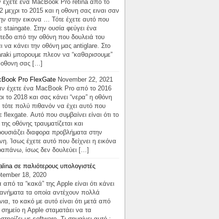
 έχετε ένα MacBook Pro retina απο το
2 μεχρι το 2015 και η οθονη σας ειναι σαν
ην στην εικονα … Τότε έχετε αυτό που
ε staingate. Στην ουσία φεύγει ένα
πεδο από την οθόνη που δουλειά του
αι να κάνει την οθόνη μας antiglare. Στο
araki μπορουμε πλεον να “καθαρισουμε”
 οθονη σας […]
Book Pro FlexGate
November 22, 2021
 έχετε ένα MacBook Pro από το 2016
ρι το 2018 και σας κάνει “νερα” η οθόνη
 τότε πολύ πιθανόν να έχει αυτό που
ε flexgate. Αυτό που συμβαίνει είναι ότι το
x της οθόνης τραυματίζεται και
ουσιάζει διαφορα προβλήματα στην
νη. Ίσως έχετε αυτό που δείχνει η εικόνα
απάνω, ίσως δεν δουλεύει […]
alina σε παλιότερους υπολογιστές
tember 18, 2020
 από τα “κακά” της Apple είναι ότι κάνει
ανήματα τα οποία αντέχουν πολλά
νια, το κακό με αυτό είναι ότι μετά από
 σημείο η Apple σταματάει να τα
στηρίζει με software. Τι σημαίνει αυτό ;