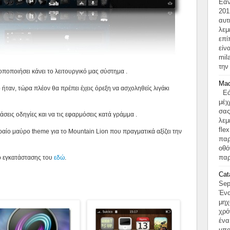
Εάν
201
αυτ
λεμ
επί
είν
mil
την
οποποιήσει κάνει το λειτουργικό μας σύστημα .
Mac
ήταν, τώρα πλέον θα πρέπει έχεις όρεξη να ασχοληθείς λιγάκι
Εάν
μέχ
σας
άσεις οδηγίες και να τις εφαρμόσεις κατά γράμμα .
λεμ
fle
ραίο μαύρο theme για το Mountain Lion που πραγματικά αξίζει την
παρ
οθό
παρ
πο εγκατάστασης του
εδώ
.
Cat
Sep
Ένα
μηχ
χρό
ένα
υπο