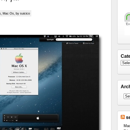
s
,
Mac Os
, by suicico
Cat
Arc
s
Mac