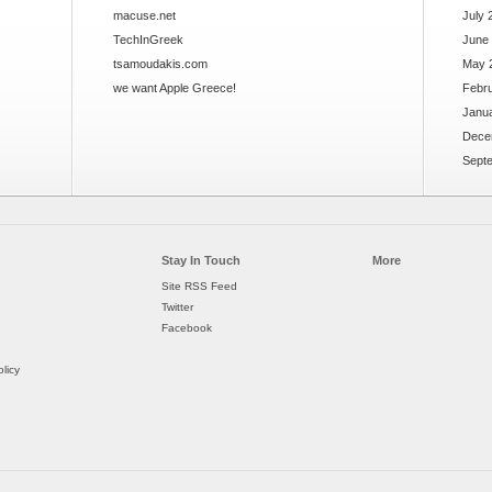
macuse.net
July 
TechInGreek
June
tsamoudakis.com
May 
we want Apple Greece!
Febr
Janu
Dece
Sept
Stay In Touch
More
Site RSS Feed
Twitter
Facebook
licy