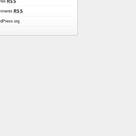
ries
RSS
mments
RSS
dPress.org