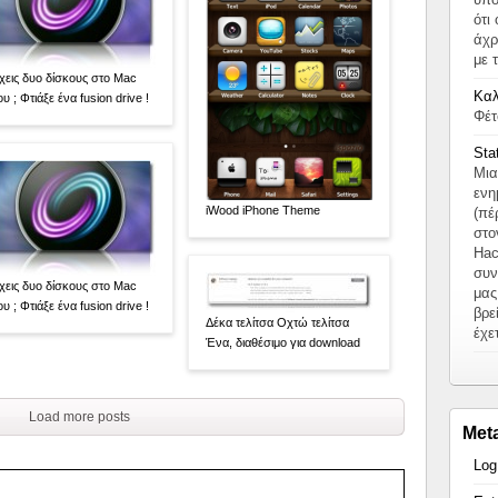
ότι
άχρ
με 
χεις δυο δίσκους στο Mac
Καλ
υ ; Φτιάξε ένα fusion drive !
Φέτ
Sta
Μια
ενη
iWood iPhone Theme
(πέ
στο
Hac
συν
χεις δυο δίσκους στο Mac
μας
υ ; Φτιάξε ένα fusion drive !
βρε
Δέκα τελίτσα Οχτώ τελίτσα
έχε
Ένα, διαθέσιμο για download
Load more posts
Met
Log