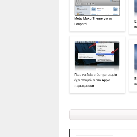
Metal Muku Theme για το
Έ
Leopard
σο
Πως να δείτε πόση μπαταρία
Έ
έχει απομείνει στα Apple
σο
περιφερειακά