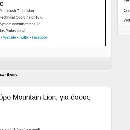
Ent
co
Co
d Macintosh Technician
 Technical Coordinator 10.6
Wor
 System Administrator 10.6
les Professional
s
-
Website
-
Twitter
-
Facebook
sx
•
theme
ύρο Mountain Lion, για όσους
 καιρό ήθελα κάτι τέτοιο!!