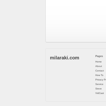
Pages
milaraki.com
Home
About
Contact
How To
Privacy Po
Service
Steve
VidCast