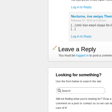
Log in to Reply
Nocturne, ένα ακόμη Them
February 27, 2013 at 2:29 pm
[…] από λίγο καιρό είχαμε δει
[…]
Log in to Reply
Leave a Reply
You must be
logged in
to post a comme
Looking for something?
Use the form below to search the site:
Still not finding what you're looking for? Drop a
comment on a post or contact us so we can t
care of it!