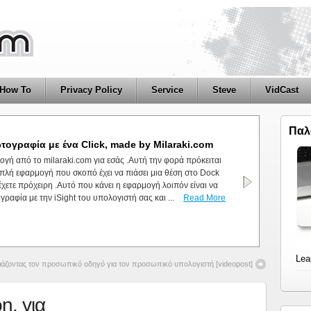
How To
Privacy Policy
Service
Steve
VidCast
Παλ
ade by milaraki.com
ωτογραφία με ένα Click, made by Milaraki.com
 και τίποτα.Ένα μικρό app φτιαγμένο με το Automator .Αυτό που
γή από το milaraki.com για εσάς .Αυτή την φορά πρόκειται
εκάρει εάν στο σύστημα μας είναι ορατά τα κρυφά αρχεία και να
απλή εφαρμογή που σκοπό έχει να πιάσει μια θέση στο Dock
ταση αυτή .Δηλαδή εάν δεν είναι ορατά, τα εμφανίζει . Εάν είναι
έχετε πρόχειρη .Αυτό που κάνει η εφαρμογή λοιπόν είναι να
ζει :)Μπορείτε να κατεβάσετε την εφαρμογή ...
γραφία με την iSight του υπολογιστή σας και ...
Read More
Read More
Lea
ιάζοντας τον προσωπικό οδηγό για τον προσωπικό υπολογιστή [videopost]
n, για