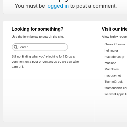
You must be
logged in
to post a comment.
Looking for something?
Visit our fr
Use the form below to search the site:
A few highly reco
Greek Cheater
helmug.gr
Still not finding what you're looking for? Drop a
macedonas.gr
comment on a post or contact us so we can take
macland
care of it!
MacNotes
macuse.net
TechInGreek
tsamoudakis.c
we want Apple 