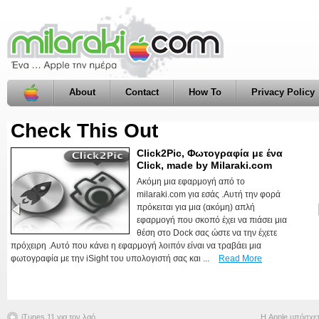
About
Contact
How To
Privacy Policy
Check This Out
Click2Pic, Φωτογραφία με ένα
Finder Sidebar Toggle, made
Click, made by Milaraki.com
by milaraki.com
Ακόμη μια εφαρμογή από το
Ένα ακόμη αρκετά απλό app φτιαγμένο
milaraki.com για εσάς .Αυτή την φορά
με τα χεράκια μας (και την βοήθεια του
πρόκειται για μια (ακόμη) απλή
automator) που μπορεί να σας βολέψει
εφαρμογή που σκοπό έχει να πιάσει μια
.Κατεβάζετε την εφαρμογή από εδώ, και
θέση στο Dock σας ώστε να την έχετε
την βάζετε όπως δείχνει η εικόνα πιο
πρόχειρη .Αυτό που κάνει η εφαρμογή λοιπόν είναι να τραβάει μια
πάνω στον Finder σας .Κάθε φορά που κάνετε κλικ στην εφαρμογή θα
φωτογραφία με την iSight του υπολογιστή σας και ...
γίνεται απόκρυψη ή εμφάνιση της ...
Read More
Read More
iTunes 11 για τον λαό
Η Apple υπόσχετα