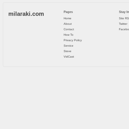
Pages
Stay I
milaraki.com
Home
Site R
About
Twitter
Contact
Facebo
How To
Privacy Policy
Service
Steve
VidCast