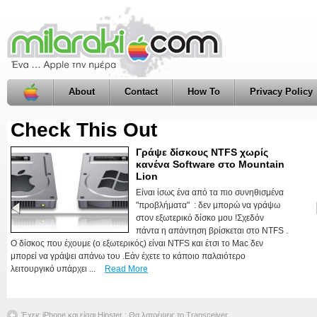
About
Contact
How To
Privacy Policy
Check This Out
Γράψε δίσκους NTFS χωρίς
Installer Δωρεάν Ελληνικού
κανένα Software στο Mountain
Ορθογράφου για το Office 2011
Lion
Πριν από λίγο καιρό είχαμε αναφερθεί
Είναι ίσως ένα από τα πιο συνηθισμένα
στην λύση που βρήκαν τα παιδιά από
"προβλήματα" : δεν μπορώ να γράψω
το Ma(c)γειρέματα για να έχουμε
στον εξωτερικό δίσκο μου !Σχεδόν
δωρεάν ορθογραφικό έλεγχο στο Office
πάντα η απάντηση βρίσκεται στο NTFS .
2011.Σήμερα αποφάσισα να φτιάξω
Ο δίσκος που έχουμε (ο εξωτερικός) είναι NTFS και έτσι το Mac δεν
έναν installer ώστε να είναι πιο εύκολη η διαδικασία
μπορεί να γράψει απάνω του .Εάν έχετε το κάποιο παλαιότερο
εγκατάστασης.Μπορείτε να κατεβάσετε τον installer από εδώ φυσικά
λειτουργικό υπάρχει ...
Read More
δωρεάν.Μέτα την εγκατάσταση το μόνο ...
Read More
Έχεις iPhone και είσαι Hipster ; Θα λατρέψεις το Transceiver