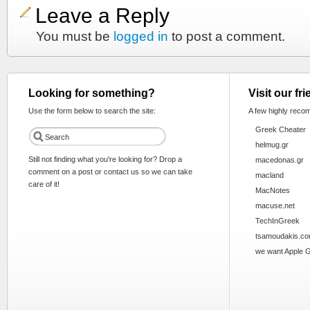
Leave a Reply
You must be
logged in
to post a comment.
Looking for something?
Visit our fr
Use the form below to search the site:
A few highly reco
Greek Cheater
helmug.gr
Still not finding what you're looking for? Drop a
macedonas.gr
comment on a post or contact us so we can take
macland
care of it!
MacNotes
macuse.net
TechInGreek
tsamoudakis.c
we want Apple 