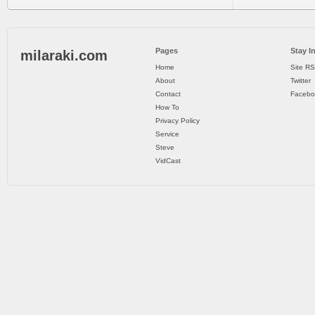
Pages
Stay I
milaraki.com
Home
Site R
About
Twitter
Contact
Facebo
How To
Privacy Policy
Service
Steve
VidCast