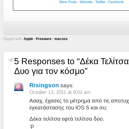
More Posts
-
Website
-
Twitter
-
Facebook
Tagged with:
Apple
•
Freeware
•
macosx
5 Responses to “Δέκα Τελίτσα
Δυο για τον κόσμο”
Risingson
says:
October 13, 2011 at 9:01 am
Αααχ, έχασες το μέτρημα από τις αποτυ
εγκατάστασης του iOS 5 και συ;
Δέκα τελίτσα εφτά τελίτσα δύο.
:p