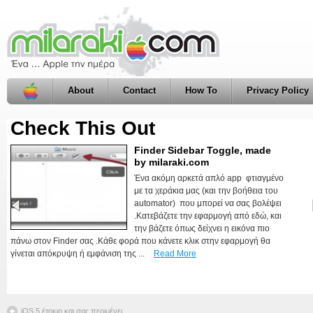
About
Contact
How To
Privacy Policy
Check This Out
HideUnhide, made by
milaraki.com
Εντάξει δεν είναι και τίποτα.Ένα μικρό
app φτιαγμένο με το Automator .Αυτό
που κάνει είναι να τσεκάρει εάν στο
σύστημα μας είναι ορατά τα κρυφά
αρχεία και να αλλάξει την κατάσταση
αυτή .Δηλαδή εάν δεν είναι ορατά, τα εμφανίζει . Εάν είναι ορατά, τα
εξαφανίζει :)Μπορείτε να κατεβάσετε την εφαρμογή ...
Read More
iOS 5 έτοιμο και σας περιμένει