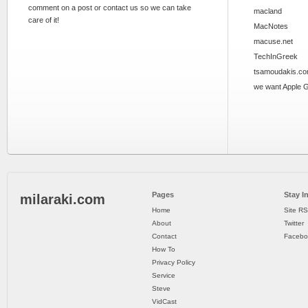
comment on a post or contact us so we can take
macland
care of it!
MacNotes
macuse.net
TechInGreek
tsamoudakis.c
we want Apple 
Pages
Stay I
milaraki.com
Home
Site R
About
Twitter
Contact
Facebo
How To
Privacy Policy
Service
Steve
VidCast