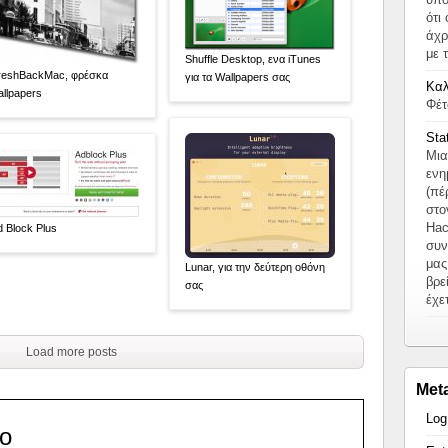
ότι
άχρ
με 
Shuffle Desktop, ενα iTunes
reshBackMac, φρέσκα
για τα Wallpapers σας
Καλ
allpapers
Φέτ
Sta
Μια
ενη
(πέ
στο
Hac
d Block Plus
συν
μας
Lunar, για την δεύτερη οθόνη
βρε
σας
έχε
Load more posts
Met
Log
co