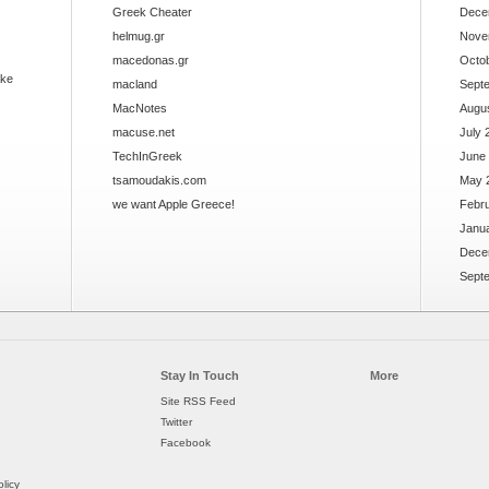
Greek Cheater
Dece
helmug.gr
Nove
macedonas.gr
Octo
ake
macland
Sept
MacNotes
Augu
macuse.net
July 
TechInGreek
June
tsamoudakis.com
May 
we want Apple Greece!
Febr
Janu
Dece
Sept
Stay In Touch
More
Site RSS Feed
Twitter
Facebook
licy