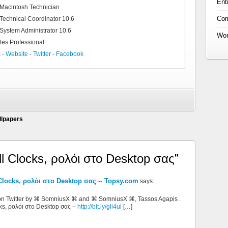
Ent
d Macintosh Technician
Co
 Technical Coordinator 10.6
 System Administrator 10.6
Wor
les Professional
s
-
Website
-
Twitter
-
Facebook
llpapers
l Clocks, ρολόι στο Desktop σας”
Clocks, ρολόι στο Desktop σας -- Topsy.com
says:
 on Twitter by ⌘ SomniusX ⌘ and ⌘ SomniusX ⌘, Tassos Agapis .
ks, ρολόι στο Desktop σας –
http://bit.ly/gli4ul
[…]