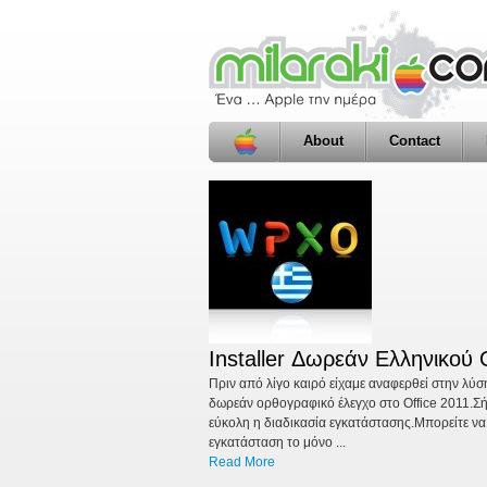
About
Contact
Check This Out
Click2Pic, Φωτογραφία με έν
Installer Δωρεάν Ελληνικού
Ακόμη μια εφαρμογή από το milaraki.com για εσ
Πριν από λίγο καιρό είχαμε αναφερθεί στην λύσ
εφαρμογή που σκοπό έχει να πιάσει μια θέση στ
δωρεάν ορθογραφικό έλεγχο στο Office 2011.Σήμ
εφαρμογή λοιπόν είναι να τραβάει μια φωτογραφί
εύκολη η διαδικασία εγκατάστασης.Μπορείτε να
Read More
εγκατάσταση το μόνο ...
Read More