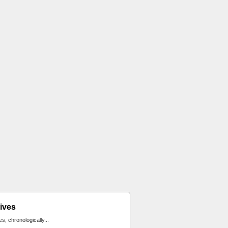
ives
ies, chronologically...