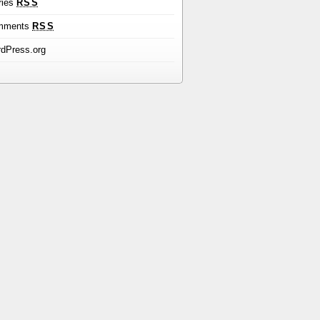
ries
RSS
mments
RSS
dPress.org