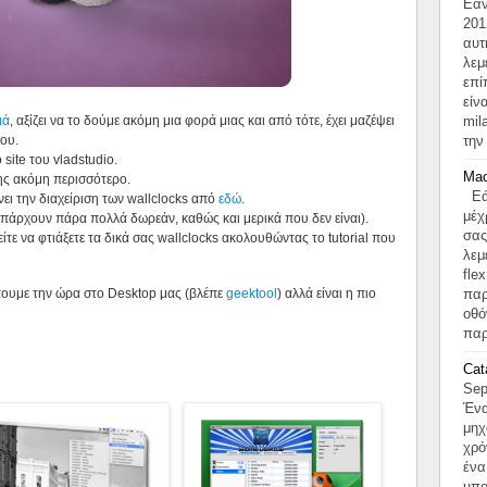
Εάν
201
αυτ
λεμ
επί
είν
ιά
, αξίζει να το δούμε ακόμη μια φορά μιας και από τότε, έχει μαζέψει
mil
ου.
την
 site του vladstudio.
Mac
της ακόμη περισσότερο.
Εάν
ι την διαχείριση των wallclocks από
εδώ
.
μέχ
υπάρχουν πάρα πολλά δωρεάν, καθώς και μερικά που δεν είναι).
σας
ίτε να φτιάξετε τα δικά σας wallclocks ακολουθώντας το tutorial που
λεμ
fle
έπουμε την ώρα στο Desktop μας (βλέπε
geektool
) αλλά είναι η πιο
παρ
οθό
παρ
Cat
Sep
Ένα
μηχ
χρό
ένα
υπο