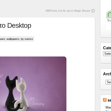
MMFixed, ένα fix για το Magic Mouse
στο Desktop
ware
,
wallpapers
, by suicico
Cat
Arc
s
Mac