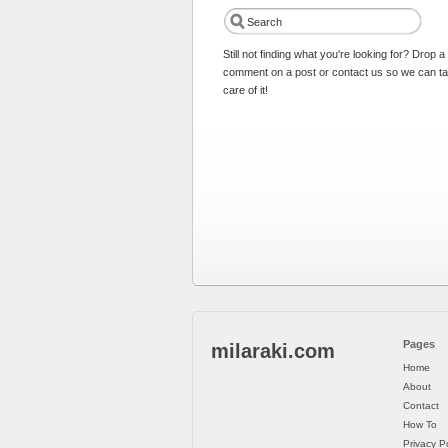
Still not finding what you're looking for? Drop a
comment on a post or contact us so we can t
care of it!
Pages
milaraki.com
Home
About
Contact
How To
Privacy Po