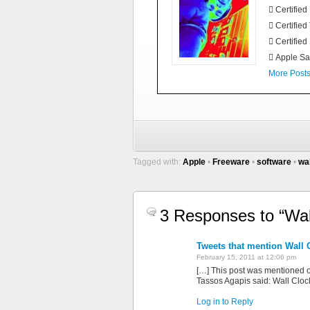
 Certifie
 Certified
 Certified
 Apple Sa
More Post
Tagged with:
Apple
•
Freeware
•
software
•
wa
3 Responses to “Wal
Tweets that mention Wall 
February 15, 2011 at 12:06 pm
[…] This post was mentioned
Tassos Agapis said: Wall Cloc
Log in to Reply