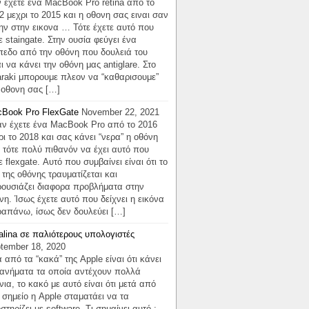
 έχετε ένα MacBook Pro retina απο το
2 μεχρι το 2015 και η οθονη σας ειναι σαν
ην στην εικονα … Τότε έχετε αυτό που
ε staingate. Στην ουσία φεύγει ένα
πεδο από την οθόνη που δουλειά του
αι να κάνει την οθόνη μας antiglare. Στο
araki μπορουμε πλεον να “καθαρισουμε”
 οθονη σας […]
Book Pro FlexGate
November 22, 2021
 έχετε ένα MacBook Pro από το 2016
ρι το 2018 και σας κάνει “νερα” η οθόνη
 τότε πολύ πιθανόν να έχει αυτό που
ε flexgate. Αυτό που συμβαίνει είναι ότι το
x της οθόνης τραυματίζεται και
ουσιάζει διαφορα προβλήματα στην
νη. Ίσως έχετε αυτό που δείχνει η εικόνα
απάνω, ίσως δεν δουλεύει […]
alina σε παλιότερους υπολογιστές
tember 18, 2020
 από τα “κακά” της Apple είναι ότι κάνει
ανήματα τα οποία αντέχουν πολλά
νια, το κακό με αυτό είναι ότι μετά από
 σημείο η Apple σταματάει να τα
στηρίζει με software. Τι σημαίνει αυτό ;