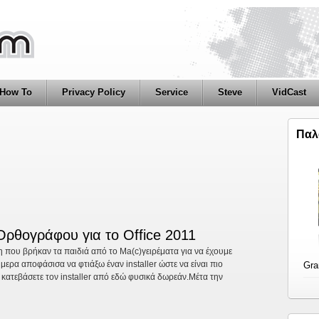
How To
Privacy Policy
Service
Steve
VidCast
Παλ
α Click, made by Milaraki.com
 Ορθογράφου για το Office 2011
άς .Αυτή την φορά πρόκειται για μια (ακόμη) απλή
η που βρήκαν τα παιδιά από το Ma(c)γειρέματα για να έχουμε
ο Dock σας ώστε να την έχετε πρόχειρη .Αυτό που κάνει η
ερα αποφάσισα να φτιάξω έναν installer ώστε να είναι πιο
Gra
α με την iSight του υπολογιστή σας και ...
 κατεβάσετε τον installer από εδώ φυσικά δωρεάν.Μέτα την