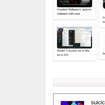
Unsplash Wallpapers, φρέσκα
wallpaper κάθε μερα
F
w
Reeder 3 δωρεάν για το Mac
A
και το iOS
suici