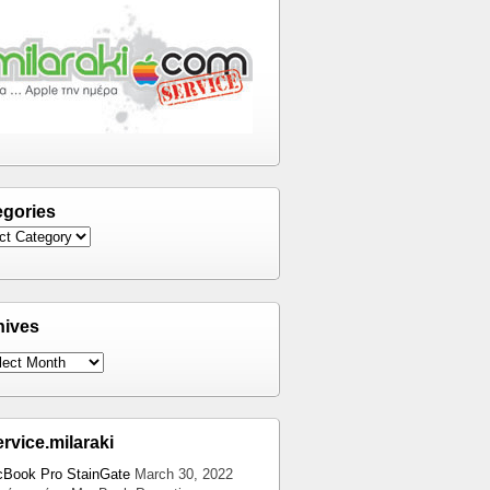
egories
hives
ervice.milaraki
Book Pro StainGate
March 30, 2022