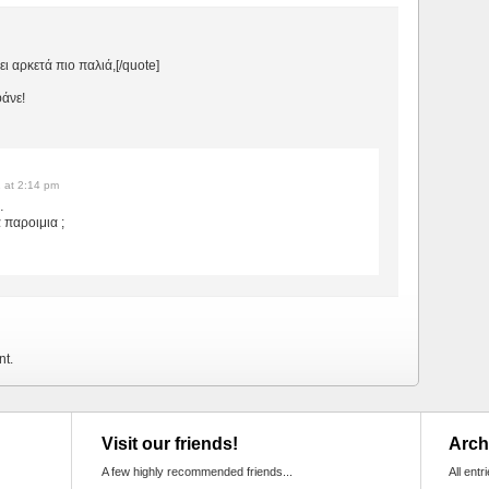
ει αρκετά πιο παλιά,[/quote]
άνε!
1 at 2:14 pm
…
α παροιμια ;
nt.
Visit our friends!
Arch
A few highly recommended friends...
All entr