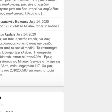
 ο υπολογιστής μας γίνεται σχεδόν
ηστος μιας και δεν μπορεί να συμβαδίσει
τους υπόλοιπους. Πλέον στο […]
οκαιρινές διακοπές
July 14, 2020
ος 17 με 21/8 το Milaraki πάει θαλασσα !
tus Update
July 14, 2020
ς και πάει αρκετός καιρός, να σας
μερώσουμε και από αυτή την σελίδα
ρα από τα social media) Το κατάστημα
ν Εύοσμο έχει κλείσει. Η υπηρεσία
kintosh αποτελεί παρελθόν. Εμείς
εχίζουμε ως Milaraki Service στην αρχική
 βάση, Αγίου Δημητρίου 117. Θα μας
ίτε στο 2310200588 για όποια απορία
τε.
a
 in