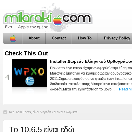
About
Contact
How To
Privacy Policy
Check This Out
Installer Δωρεάν Ελληνικού Ορθογράφου 
HideUnhide, made by milaraki.com
Πριν από λίγο καιρό είχαμε αναφερθεί στην λύση π
Εντάξει δεν είναι και τίποτα.Ένα μικρό app φτιαγμέ
Ma(c)γειρέματα για να έχουμε δωρεάν ορθογραφικό 
κάνει είναι να τσεκάρει εάν στο σύστημα μας είναι ο
2011.Σήμερα αποφάσισα να φτιάξω έναν installer ώσ
αλλάξει την κατάσταση αυτή .Δηλαδή εάν δεν είναι ορ
διαδικασία εγκατάστασης.Μπορείτε να κατεβάσετε το
ορατά, τα εξαφανίζει :)Μπορείτε να κατεβάσετε την ε
δωρεάν.Μέτα την εγκατάσταση το μόνο ...
Read M
Aka-Acid Fonts, είναι δωρεάν και είναι ελληνικά !
Tο 10.6.5 είναι εδώ