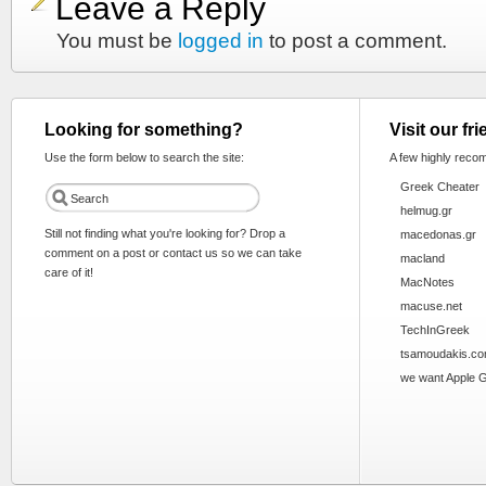
Leave a Reply
You must be
logged in
to post a comment.
Looking for something?
Visit our fr
Use the form below to search the site:
A few highly reco
Greek Cheater
helmug.gr
Still not finding what you're looking for? Drop a
macedonas.gr
comment on a post or contact us so we can take
macland
care of it!
MacNotes
macuse.net
TechInGreek
tsamoudakis.c
we want Apple 