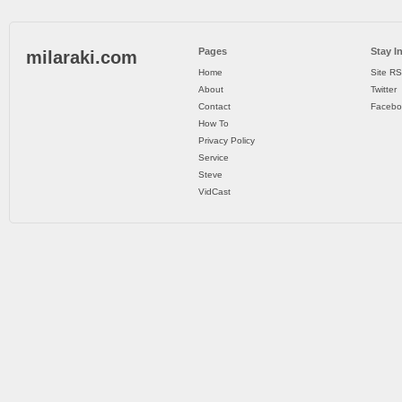
Pages
Stay I
milaraki.com
Home
Site R
About
Twitter
Contact
Facebo
How To
Privacy Policy
Service
Steve
VidCast