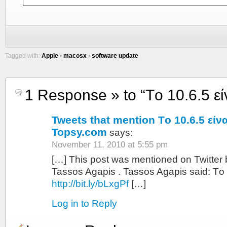
Tagged with:
Apple
•
macosx
•
software update
1 Response » to “Tο 10.6.5 εί
Tweets that mention Tο 10.6.5 είνα
Topsy.com
says:
November 11, 2010 at 5:55 pm
[…] This post was mentioned on Twitter 
Tassos Agapis . Tassos Agapis said: Tο 
http://bit.ly/bLxgPf
[…]
Log in to Reply