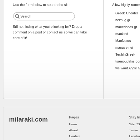
Use the form below to search the site:
A few highly reco
Greek Cheater
helmug.gr
Still not finding what you're looking for? Drop a
macedonas.gr
comment on a post or contact us so we can take
macland
care of it!
MacNotes
macuse.net
TechInGreek
tsamoudakis.c
we want Apple 
Pages
Stay I
milaraki.com
Home
Site R
About
Twitter
Contact
Facebo