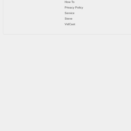
How To
Privacy Policy
Service
Steve
VidCast