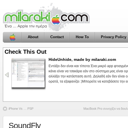
About
Contact
How To
Privacy Policy
Check This Out
HideUnhide, made by milaraki.com
Εντάξει δεν είναι και τίποτα.Ένα μικρό app φτιαγμέ
κάνει είναι να τσεκάρει εάν στο σύστημα μας είναι ο
αλλάξει την κατάσταση αυτή .Δηλαδή εάν δεν είναι ορ
ορατά, τα εξαφανίζει :)Μπορείτε να κατεβάσετε την ε
iPhone Vs … PSP
MacBook Pro συνεχίζει να δουλ
SoundFly