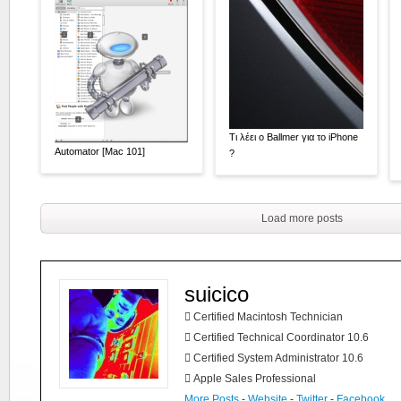
Τι λέει ο Ballmer για το iPhone
Automator [Mac 101]
?
Load more posts
suicico
 Certified Macintosh Technician
 Certified Technical Coordinator 10.6
 Certified System Administrator 10.6
 Apple Sales Professional
More Posts
-
Website
-
Twitter
-
Facebook