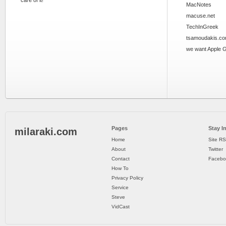
MacNotes
macuse.net
TechInGreek
tsamoudakis.c
we want Apple 
Pages
Stay I
milaraki.com
Home
Site R
About
Twitter
Contact
Facebo
How To
Privacy Policy
Service
Steve
VidCast