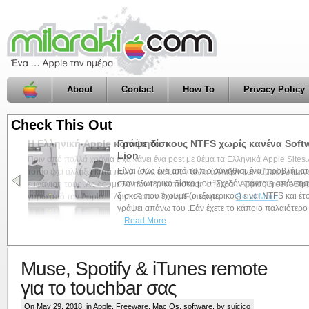
About
Contact
How To
Privacy Policy
Check This Out
Γράψε δίσκους NTFS χωρίς κανένα Soft
Lion
Είναι ίσως ένα από τα πιο συνηθισμένα "προβλήμα
στον εξωτερικό δίσκο μου !Σχεδόν πάντα η απάντησ
δίσκος που έχουμε (ο εξωτερικός) είναι NTFS και έτ
γράψει απάνω του .Εάν έχετε το κάποιο παλαιότερο λ
Read More
Muse, Spotify & iTunes remote
για το touchbar σας
On May 29, 2018, in
Apple
,
Freeware
,
Mac Os
,
software
, by suicico