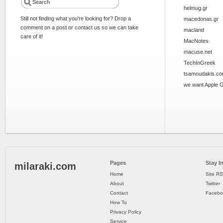
helmug.gr
Still not finding what you're looking for? Drop a
macedonas.gr
comment on a post or contact us so we can take
macland
care of it!
MacNotes
macuse.net
TechInGreek
tsamoudakis.c
we want Apple 
Pages
Stay I
milaraki.com
Home
Site R
About
Twitter
Contact
Facebo
How To
Privacy Policy
Service