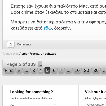
Επισης εάν έχουμε ένα παλιότερο Mac, από αυ
Boot chime όταν ξεκινάνε, το σταματάει και αυτ
Μπορειτε να δείτε περισσότερα για την εφαρμογ
κατεβάσετε από
εδώ
, δωρεάν.
1
Comments
Tagged with:
Apple
•
Freeware
•
software
Page 5 of 139
«
First
«
...
3
4
5
6
7
...
10
20
30
..
Looking for something?
Visit our fr
Use the form below to search the site:
A few highly reco
Greek Cheater