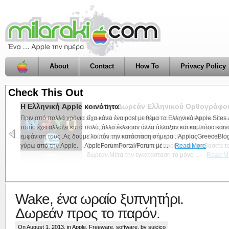
About
Contact
How To
Privacy Policy
Check This Out
Installer Δωρεάν Ελληνικού Ορθογράφου 
Πριν από λίγο καιρό είχαμε αναφερθεί στην λύση π
Ma(c)γειρέματα για να έχουμε δωρεάν ορθογραφικό 
2011.Σήμερα αποφάσισα να φτιάξω έναν installer ώσ
διαδικασία εγκατάστασης.Μπορείτε να κατεβάσετε το
δωρεάν.Μέτα την εγκατάσταση το μόνο ...
Read M
Wake, ένα ωραίο ξυπνητήρι.
Δωρεάν προς το παρόν.
On August 1, 2013, in
Apple
,
Freeware
,
software
, by suicico