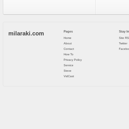
Pages
Stay I
milaraki.com
Home
Site R
About
Twitter
Contact
Facebo
How To
Privacy Policy
Service
Steve
VidCast