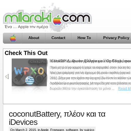
About
Contact
How To
Privacy Policy
Check This Out
Installer Δωρεάν Ελληνικού Ορθογράφου 
Πριν από λίγο καιρό είχαμε αναφερθεί στην λύση π
Ma(c)γειρέματα για να έχουμε δωρεάν ορθογραφικό 
2011.Σήμερα αποφάσισα να φτιάξω έναν installer ώσ
διαδικασία εγκατάστασης.Μπορείτε να κατεβάσετε το
δωρεάν.Μέτα την εγκατάσταση το μόνο ...
Read M
coconutBattery, πλέον και τα
iDevices
On March 2, 2015, in
Apple
,
Freeware
,
software
, by suicico