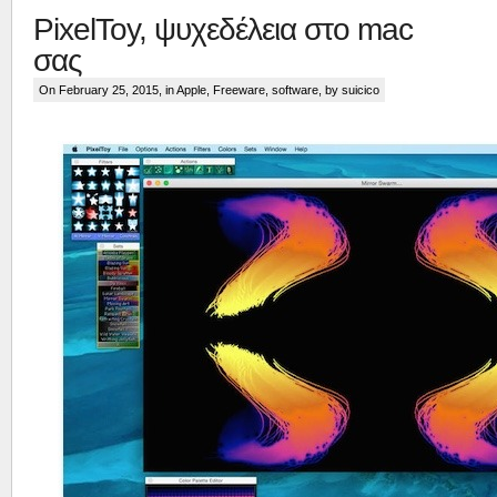
PixelToy, ψυχεδέλεια στο mac
σας
On February 25, 2015, in
Apple
,
Freeware
,
software
, by suicico