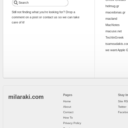
helmug.gr
Still not finding what you're looking for? Drop a
macedonas.gr
comment on a post or contact us so we can take
macland
care of it!
MacNotes
macuse.net
TechInGreek
tsamoudakis.c
we want Apple 
Pages
Stay I
milaraki.com
Home
Site R
About
Twitter
Contact
Facebo
How To
Privacy Policy