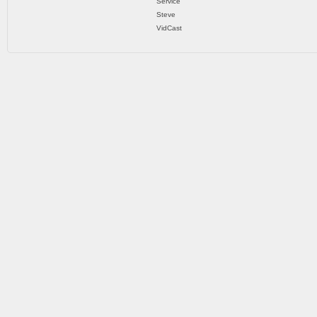
Service
Steve
VidCast