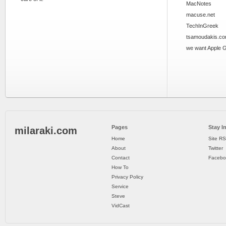
MacNotes
macuse.net
TechInGreek
tsamoudakis.c
we want Apple 
Pages
Stay I
milaraki.com
Home
Site R
About
Twitter
Contact
Facebo
How To
Privacy Policy
Service
Steve
VidCast