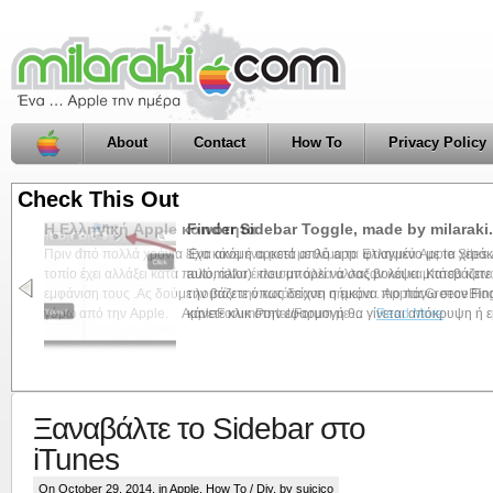
About
Contact
How To
Privacy Policy
Check This Out
Finder Sidebar Toggle, made by milarak
Ένα ακόμη αρκετά απλό app φτιαγμένο με τα χεράκι
automator) που μπορεί να σας βολέψει .Κατεβάζετε
την βάζετε όπως δείχνει η εικόνα πιο πάνω στον Fi
κάνετε κλικ στην εφαρμογή θα γίνεται απόκρυψη ή εμ
Ξαναβάλτε το Sidebar στο
iTunes
On October 29, 2014, in
Apple
,
How To / Diy
, by suicico