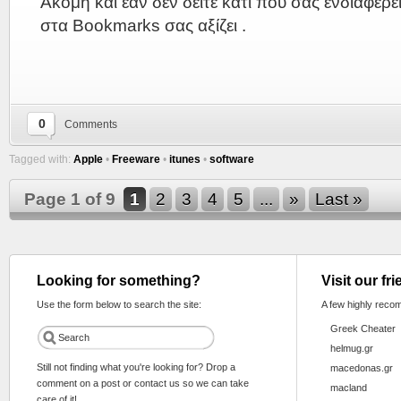
Ακόμη και εάν δεν δείτε κάτι που σας ενδιαφέρει
στα Bookmarks σας αξίζει .
0
Comments
Tagged with:
Apple
•
Freeware
•
itunes
•
software
Page 1 of 9
1
2
3
4
5
...
»
Last »
Looking for something?
Visit our fr
Use the form below to search the site:
A few highly reco
Greek Cheater
helmug.gr
Still not finding what you're looking for? Drop a
macedonas.gr
comment on a post or contact us so we can take
macland
care of it!