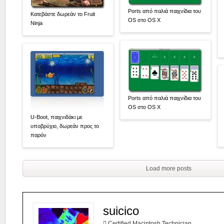
Ports από παλιά παιχνίδια του
Κατεβάστε δωρεάν το Fruit
OS στο OS X
Ninja
Ports από παλιά παιχνίδια του
OS στο OS X
U-Boot, παιχνιδάκι με
υποβρύχιο, δωρεάν προς το
παρόν
Load more posts
suicico
 Certified Macintosh Technician