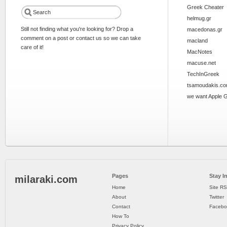
Greek Cheater
helmug.gr
Still not finding what you're looking for? Drop a
macedonas.gr
comment on a post or contact us so we can take
macland
care of it!
MacNotes
macuse.net
TechInGreek
tsamoudakis.c
we want Apple 
Pages
Stay I
milaraki.com
Home
Site R
About
Twitter
Contact
Facebo
How To
Privacy Policy