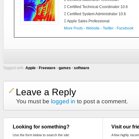
 Certified Technical Coordinator 10.6
 Certified System Administrator 10.6
 Apple Sales Professional
More Posts
-
Website
-
Twitter
-
Facebook
Tagged with:
Apple
•
Freeware
•
games
•
software
Leave a Reply
You must be
logged in
to post a comment.
Looking for something?
Visit our fr
Use the form below to search the site:
A few highly reco