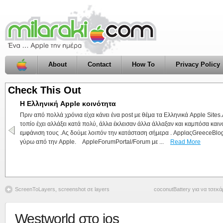
About
Contact
How To
Privacy Policy
Check This Out
Η Ελληνική Apple κοινότητα
Click2Pic, Φωτογραφία με ένα Click, ma
Πριν από πολλά χρόνια είχα κάνει ένα post με θέμα τα Ελληνικά Apple Sites
Ακόμη μια εφαρμογή από το milaraki.com για εσάς
τοπίο έχει αλλάξει κατά πολύ, άλλα έκλεισαν άλλα άλλαξαν και καμπόσα καιν
για μια (ακόμη) απλή εφαρμογή που σκοπό έχει να 
εμφάνιση τους .Ας δούμε λοιπόν την κατάσταση σήμερα . ApplαςGreeceBlog/
σας ώστε να την έχετε πρόχειρη .Αυτό που κάνει η 
γύρω από την Apple. AppleForumPortal/Forum με ...
τραβάει μια φωτογραφία με την iSight του υπολογιστ
Read More
ScreenToLayers, screenshot σε layers
coconutBattery για να τσεκά
Westworld στο ios