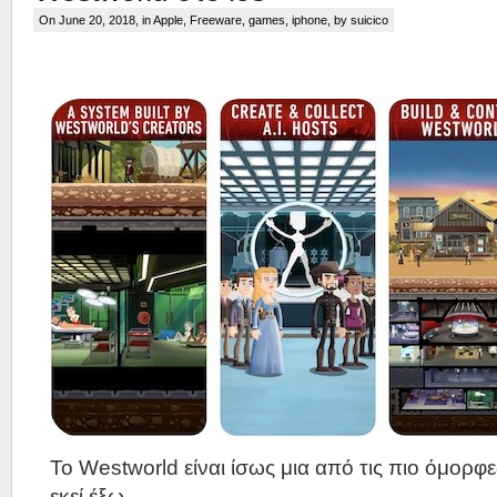
On June 20, 2018, in
Apple
,
Freeware
,
games
,
iphone
, by suicico
Το Westworld είναι ίσως μια από τις πιο όμορφε
εκεί έξω.